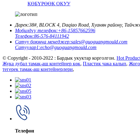
КӨБҮРӨӨК ОКУУ
Дарек:
38#, BLOCK 4, Daqiao Road, Хуанян району, Тайч
Мобилдүү телефон:
+86-15857662596
Телефон:
86-576-84111942
Сатуу боюнча менеджер:
sales@guoguangmould.com
Сатуулар1:
echo@guoguangmould.com
© Copyright - 2010-2022 : Бардык укуктар корголгон.
Hot Produc
Жука дубал тамак-аш контейнер көк
,
Пластик чака калып
,
Жого
тегерек тамак-аш контейнерлери
,
Телефон