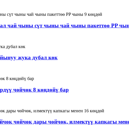
ал чай чыны сүт чыны чай чыны пакеттөө PP чы
айынуу жука дубал көк
дүү чөйчөк 8 көңдөйү бар
чөк чөйчөк дары чөйчөк, илмектүү капкагы мене