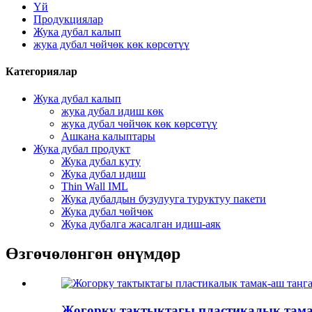
Үй
Продукциялар
Жука дубал калып
жука дубал чөйчөк көк көрсөтүү
Категориялар
Жука дубал калып
жука дубал идиш көк
жука дубал чөйчөк көк көрсөтүү
Ашкана калыптары
Жука дубал продукт
Жука дубал куту
Жука дубал идиш
Thin Wall IML
Жука дубалдын бузулууга туруктуу пакети
Жука дубал чөйчөк
Жука дубалга жасалган идиш-аяк
Өзгөчөлөнгөн өнүмдөр
Жогорку тактыктагы пластикалык тамак