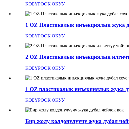
КӨБҮРӨӨК ОКУУ
1 OZ Пластикалык инъекциялык жука ду
КӨБҮРӨӨК ОКУУ
2 OZ Пластикалык инъекциялык илгичтү
КӨБҮРӨӨК ОКУУ
1 OZ пластикалык инъекциялык жука ду
КӨБҮРӨӨК ОКУУ
Бир жолу колдонулуучу жука дубал чөй