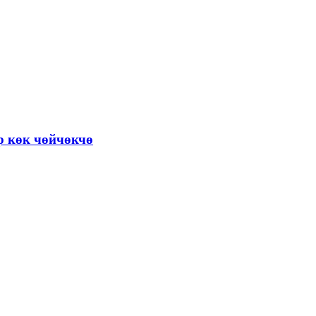
р көк чөйчөкчө