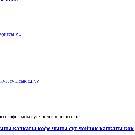
.
чыны капкагы кофе чыны сүт чөйчөк капкагы көк