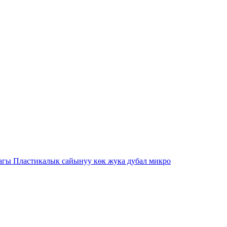
агы Пластикалык сайынуу көк жука дубал микро