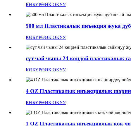
КӨБҮРӨӨК ОКУУ
500 мл Пластикалык инъекция жука дуб
КӨБҮРӨӨК ОКУУ
сүт чай чыны 24 көңдөй пластикалык с
КӨБҮРӨӨК ОКУУ
4 OZ Пластикалык инъекциялык шарнир
КӨБҮРӨӨК ОКУУ
1 OZ Пластикалык инъекциялык көк чөй