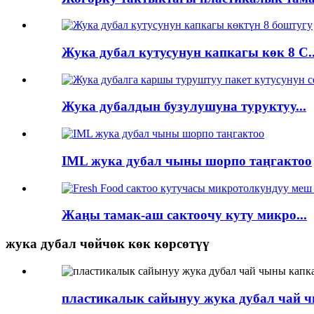
Жука дубал кутусунун капкагы көк 8 C..
Жука дубалдын бузулушуна туруктуу...
IML жука дубал чыны шорпо таңгактоо
Жаңы тамак-аш сактоочу куту микро...
жука дубал чөйчөк көк көрсөтүү
пластикалык сайынуу жука дубал чай 