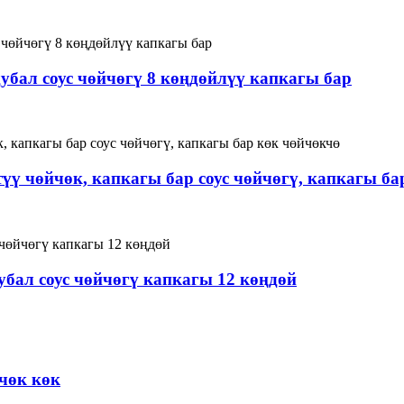
бал соус чөйчөгү 8 көңдөйлүү капкагы бар
ү чөйчөк, капкагы бар соус чөйчөгү, капкагы ба
бал соус чөйчөгү капкагы 12 көңдөй
чөк көк