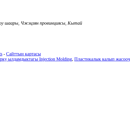
жоу шаары, Чжэцзян провинциясы, Кытай
ts
-
Сайттын картасы
рку ылдамдыктагы Injection Molding
,
Пластикалык калып жасооч